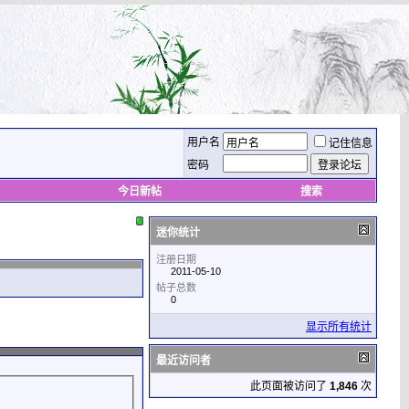
用户名
记住信息
密码
今日新帖
搜索
迷你统计
注册日期
2011-05-10
帖子总数
0
显示所有统计
最近访问者
此页面被访问了
1,846
次