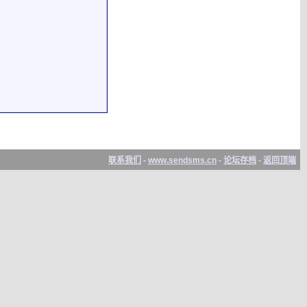
联系我们
-
www.sendsms.cn
-
论坛存档
-
返回顶端