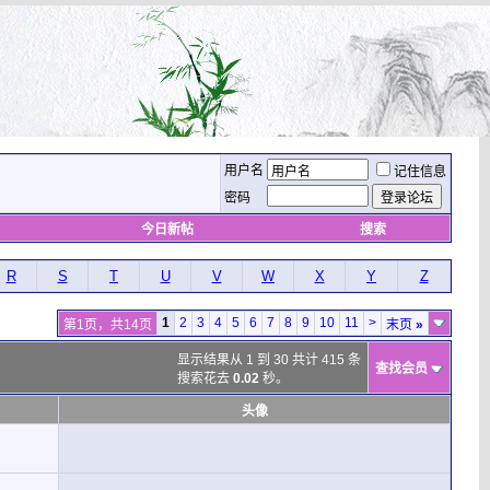
用户名
记住信息
密码
今日新帖
搜索
R
S
T
U
V
W
X
Y
Z
1
2
3
4
5
6
7
8
9
10
11
>
第1页，共14页
末页
»
显示结果从 1 到 30 共计 415 条
查找会员
搜索花去
0.02
秒。
头像