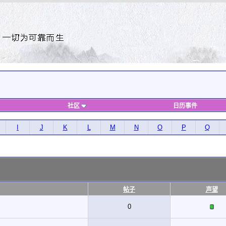
社区
日历事件
I
J
K
L
M
N
O
P
Q
帖子
声望
0