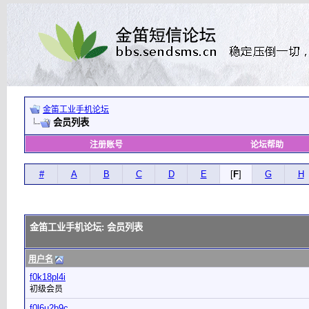
金笛工业手机论坛
会员列表
注册账号
论坛帮助
#
A
B
C
D
E
[
F
]
G
H
金笛工业手机论坛: 会员列表
用户名
f0k18pl4i
初级会员
f0l6u2b9c