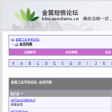
金笛工业手机论坛
会员列表
注册账号
论坛帮助
社区
#
A
B
C
D
E
F
G
H
I
J
K
金笛工业手机论坛: 会员列表
用户名
p072gzh33fkl4y3
初级会员
p5j2y6h2wq