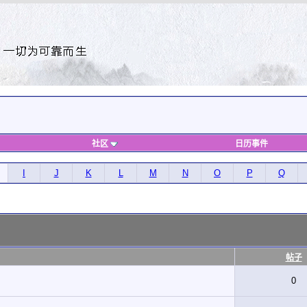
社区
日历事件
I
J
K
L
M
N
O
P
Q
帖子
0