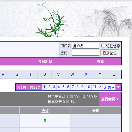
用户名
记住信息
密码
今日新帖
搜索
R
S
T
U
V
W
X
Y
Z
1
2
3
4
5
6
7
8
9
10
11
>
第1页，共13页
末页
»
显示结果从 1 到 30 共计 369 条
查找会员
搜索花去
0.01
秒。
声望
头像