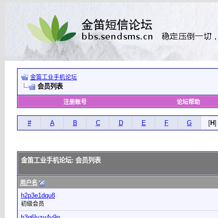
金笛工业手机论坛
会员列表
注册账号
论坛帮助
#
A
B
C
D
E
F
G
[
H
]
金笛工业手机论坛: 会员列表
用户名
h2p3e1dqu8
初级会员
h3g6lvzv4v9q