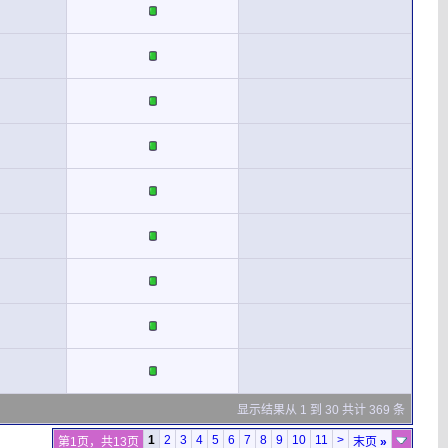
显示结果从 1 到 30 共计 369 条
1
2
3
4
5
6
7
8
9
10
11
>
第1页，共13页
末页
»